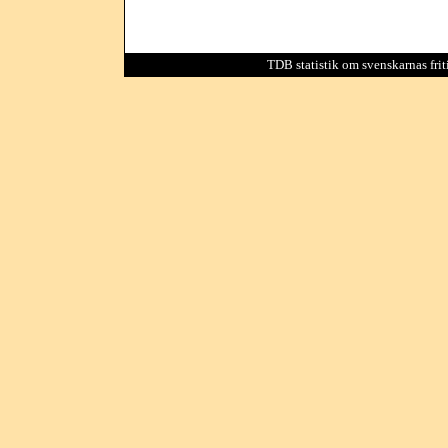
TDB statistik om svenskarnas friti