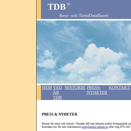
TDB
®
Rese- och TuristDataBasen
HEM
VAD
HISTORIK
PRESS-
KONTAKT
ÄR
NYHETER
TDB
PRESS & NYHETER
Resurs för resor och turism i Norden AB kan erbjuda media övergripande dat
Kontakta oss för mer information
post@resurs.turism.se
eller ring 070 542 