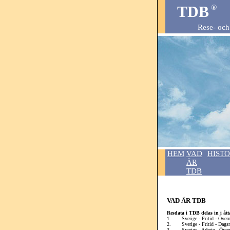
TDB
®
Rese- och
HEM
VAD
HISTO
ÄR
TDB
VAD ÄR TDB
Resdata i TDB delas in i ått
1. Sverige - Fritid - Överna
2. Sverige - Fritid - Dagsre
3. Sverige - Arbete - Övern