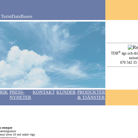
 TuristDataBasen
®
TDB
ägs och dri
turis
070 542 35 
RIK
PRESS-
KONTAKT
KUNDER
PRODUKTER
NYHETER
& TJÄNSTER
a restyper
ttningsresor
sor (över 10 mil enkel väg)
attningsresor