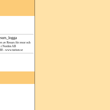
vs av Resurs för resor och
m i Norden AB
60 - www.turism.se