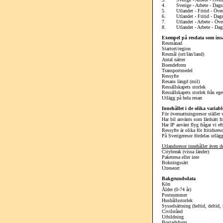
4. Sverige - Arbete - Dagsre
5. Utlandet - Fritid - Övern
6. Utlandet - Fritid - Dags
7. Utlandet - Arbete - Över
8. Utlandet - Arbete - Dags
Exempel på resdata som ins
Resmånad
Startort/region
Resmål (ort/län/land)
Antal nätter
Boendeform
Transportmedel
Ressyfte
Resans längd (mil)
Ressällskapets storlek
Ressällskapets storlek från ege
Utlägg på hela resan
Innehållet i de olika variab
För övernattningsresor ställer
Har bil använts som färdsätt fr
Har IP använt flyg frågar vi ef
Ressyfte är olika för fritidsres
På Sverigeresor fördelas utlägg
Utlandsresor innehåller även de
Citybreak (vissa länder)
Paketresa eller inte
Bokningssätt
Utreseort
Bakgrundsdata
Kön
Ålder (0-74 år)
Postnummer
Hushållsstorlek
Sysselsättning (heltid, deltid, 
Civilstånd
Utbildning
Bostadsform