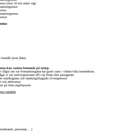
sor (över 10 mil enkel väg)
attningsresor
resor
nattningsresor
resor
amlas
t hushåll (även ålder)
lerna kan variera beroende på restyp.
 vi frågor om var övernattningarna har gjorts samt i vilken/vilka boendeform.
ågar vi om intervjupersonen (IP) var förare eller passagerare.
ter startflygplats och landningsflygplats (Sverigeresor)
or och arbetsresor
en på olika utgiftsposter.
ssa variabler
studerande, pensionär,....)