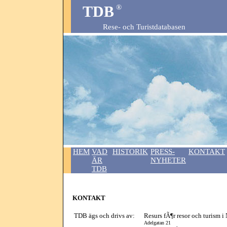
TDB
®
Rese- och Turistdatabasen
HEM
VAD
HISTORIK
PRESS-
KONTAKT
ÄR
NYHETER
TDB
KONTAKT
TDB ägs och drivs av:
Resurs fÃ¶r resor och turism 
Adelgatan 21