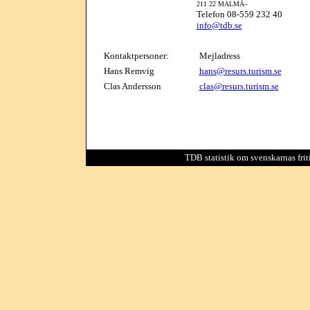
211 22 MALMÃ–
Telefon 08-559 232 40
info@tdb.se
Kontaktpersoner:
Mejladress
Hans Remvig
hans@resurs.turism.se
Clas Andersson
clas@resurs.turism.se
TDB statistik om svenskarnas friti