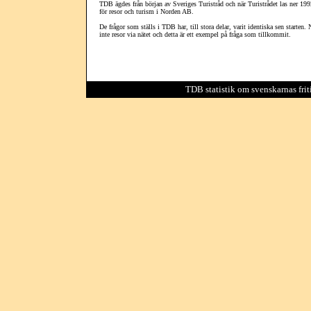
TDB ägdes från början av Sveriges Turistråd och när Turistrådet las ner 1
för resor och turism i Norden AB.
De frågor som ställs i TDB har, till stora delar, varit identiska sen starte
inte resor via nätet och detta är ett exempel på fråga som tillkommit.
TDB statistik om svenskarnas friti