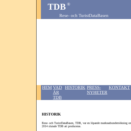
TDB
®
Rese- och TuristDataBasen
HEM
VAD
HISTORIK
PRESS-
KONTAKT
ÄR
NYHETER
TDB
HISTORIK
Rese- och TuristDataBasen, TDB, var en löpande marknadsundersökning om sv
2014 slutade TDB att produceras.